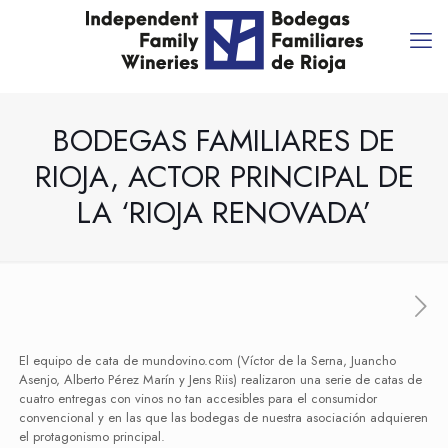
BODEGAS FAMILIARES DE
RIOJA, ACTOR PRINCIPAL DE
LA ‘RIOJA RENOVADA’
El equipo de cata de mundovino.com (Víctor de la Serna, Juancho
Asenjo, Alberto Pérez Marín y Jens Riis) realizaron una serie de catas de
cuatro entregas con vinos no tan accesibles para el consumidor
convencional y en las que las bodegas de nuestra asociación adquieren
el protagonismo principal.