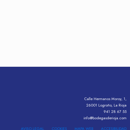
Calle Hermanos Moroy, 1,
26001 Logroño, La Rioja
941 28 67 55
info@bodegasderioja.com
AVISO LEGAL
COOKIES
MAPA WEB
ACCESIBILIDAD