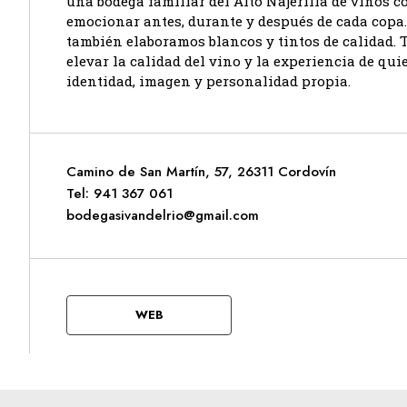
una bodega familiar del Alto Najerilla de vinos c
emocionar antes, durante y después de cada copa.
también elaboramos blancos y tintos de calidad. 
elevar la calidad del vino y la experiencia de qu
identidad, imagen y personalidad propia.
Camino de San Martín, 57, 26311 Cordovín
Tel: 941 367 061
bodegasivandelrio@gmail.com
WEB